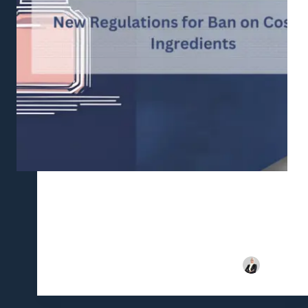
The Consumer Protection Authority has announced
a significant regulatory change impacting the
cosmetics and personal care industry. According to
Decision No. 579/2024, a ban has been placed on
the circulation of products containing Methyl N-
Methylanthranilate (MNM) above specified limits,
marking…
هاجرة
يوليو 31, 2024